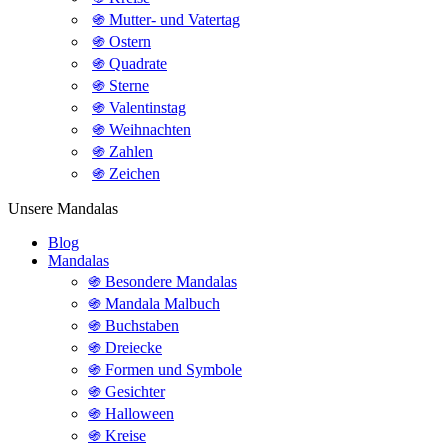
֍ Mutter- und Vatertag
֍ Ostern
֍ Quadrate
֍ Sterne
֍ Valentinstag
֍ Weihnachten
֍ Zahlen
֍ Zeichen
Unsere Mandalas
Blog
Mandalas
֍ Besondere Mandalas
֍ Mandala Malbuch
֍ Buchstaben
֍ Dreiecke
֍ Formen und Symbole
֍ Gesichter
֍ Halloween
֍ Kreise