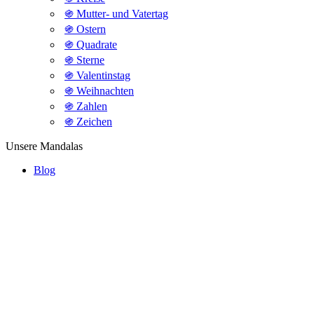
֍ Mutter- und Vatertag
֍ Ostern
֍ Quadrate
֍ Sterne
֍ Valentinstag
֍ Weihnachten
֍ Zahlen
֍ Zeichen
Unsere Mandalas
Blog