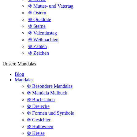
֍ Mutter- und Vatertag
֍ Ostern
֍ Quadrate
֍ Sterne
֍ Valentinstag
֍ Weihnachten
֍ Zahlen
֍ Zeichen
Unsere Mandalas
Blog
Mandalas
֍ Besondere Mandalas
֍ Mandala Malbuch
֍ Buchstaben
֍ Dreiecke
֍ Formen und Symbole
֍ Gesichter
֍ Halloween
֍ Kreise