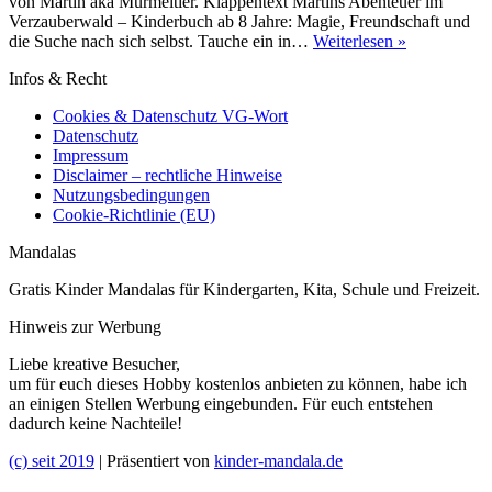
von Martin aka Murmeltier. Klappentext Martins Abenteuer im
Verzauberwald – Kinderbuch ab 8 Jahre: Magie, Freundschaft und
[Buchvorste
die Suche nach sich selbst. Tauche ein in…
Weiterlesen »
Magisches
Infos & Recht
Murmeltier
Cookies & Datenschutz VG-Wort
Datenschutz
Impressum
Disclaimer – rechtliche Hinweise
Nutzungsbedingungen
Cookie-Richtlinie (EU)
Mandalas
Gratis Kinder Mandalas für Kindergarten, Kita, Schule und Freizeit.
Hinweis zur Werbung
Liebe kreative Besucher,
um für euch dieses Hobby kostenlos anbieten zu können, habe ich
an einigen Stellen Werbung eingebunden. Für euch entstehen
dadurch keine Nachteile!
(c) seit 2019
| Präsentiert von
kinder-mandala.de