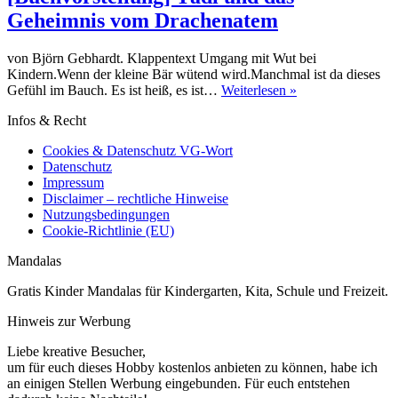
Geheimnis vom Drachenatem
von Björn Gebhardt. Klappentext Umgang mit Wut bei
Kindern.Wenn der kleine Bär wütend wird.Manchmal ist da dieses
[Buchvorstellung]
Gefühl im Bauch. Es ist heiß, es ist…
Weiterlesen »
Tädi
Infos & Recht
und
das
Cookies & Datenschutz VG-Wort
Geheimnis
Datenschutz
vom
Impressum
Drachenatem
Disclaimer – rechtliche Hinweise
Nutzungsbedingungen
Cookie-Richtlinie (EU)
Mandalas
Gratis Kinder Mandalas für Kindergarten, Kita, Schule und Freizeit.
Hinweis zur Werbung
Liebe kreative Besucher,
um für euch dieses Hobby kostenlos anbieten zu können, habe ich
an einigen Stellen Werbung eingebunden. Für euch entstehen