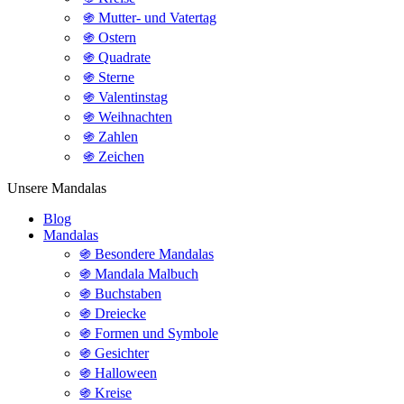
֍ Mutter- und Vatertag
֍ Ostern
֍ Quadrate
֍ Sterne
֍ Valentinstag
֍ Weihnachten
֍ Zahlen
֍ Zeichen
Unsere Mandalas
Blog
Mandalas
֍ Besondere Mandalas
֍ Mandala Malbuch
֍ Buchstaben
֍ Dreiecke
֍ Formen und Symbole
֍ Gesichter
֍ Halloween
֍ Kreise