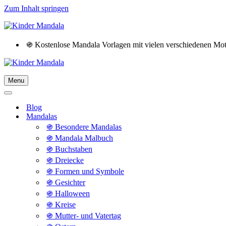
Zum Inhalt springen
֍ Kostenlose Mandala Vorlagen mit vielen verschiedenen M
Menu
Navigationsmenü
Navigationsmenü
Blog
Mandalas
֍ Besondere Mandalas
֍ Mandala Malbuch
֍ Buchstaben
֍ Dreiecke
֍ Formen und Symbole
֍ Gesichter
֍ Halloween
֍ Kreise
֍ Mutter- und Vatertag