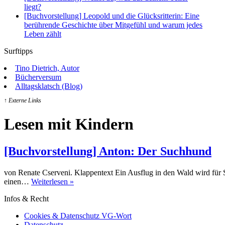
liegt?
[Buchvorstellung] Leopold und die Glücksritterin: Eine
berührende Geschichte über Mitgefühl und warum jedes
Leben zählt
Surftipps
Tino Dietrich, Autor
Bücherversum
Alltagsklatsch (Blog)
↑ Externe Links
Lesen mit Kindern
[Buchvorstellung] Anton: Der Suchhund
von Renate Cserveni. Klappentext Ein Ausflug in den Wald wird für 
[Buchvorstellung]
einen…
Weiterlesen »
Anton:
Infos & Recht
Der
Suchhund
Cookies & Datenschutz VG-Wort
Datenschutz