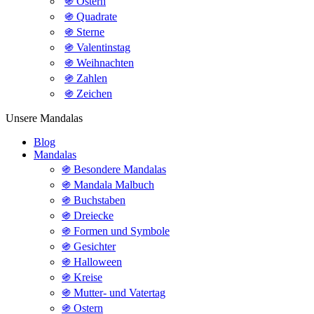
֍ Ostern
֍ Quadrate
֍ Sterne
֍ Valentinstag
֍ Weihnachten
֍ Zahlen
֍ Zeichen
Unsere Mandalas
Blog
Mandalas
֍ Besondere Mandalas
֍ Mandala Malbuch
֍ Buchstaben
֍ Dreiecke
֍ Formen und Symbole
֍ Gesichter
֍ Halloween
֍ Kreise
֍ Mutter- und Vatertag
֍ Ostern