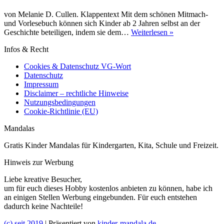
von Melanie D. Cullen. Klappentext Mit dem schönen Mitmach-
und Vorlesebuch können sich Kinder ab 2 Jahren selbst an der
[Buchvorstellun
Geschichte beteiligen, indem sie dem…
Weiterlesen »
Flöckchen
Infos & Recht
will
nicht
Cookies & Datenschutz VG-Wort
schlafen
Datenschutz
Impressum
Disclaimer – rechtliche Hinweise
Nutzungsbedingungen
Cookie-Richtlinie (EU)
Mandalas
Gratis Kinder Mandalas für Kindergarten, Kita, Schule und Freizeit.
Hinweis zur Werbung
Liebe kreative Besucher,
um für euch dieses Hobby kostenlos anbieten zu können, habe ich
an einigen Stellen Werbung eingebunden. Für euch entstehen
dadurch keine Nachteile!
(c) seit 2019
| Präsentiert von
kinder-mandala.de