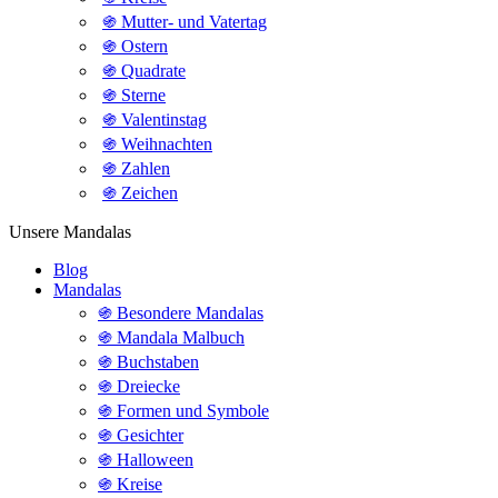
֍ Mutter- und Vatertag
֍ Ostern
֍ Quadrate
֍ Sterne
֍ Valentinstag
֍ Weihnachten
֍ Zahlen
֍ Zeichen
Unsere Mandalas
Blog
Mandalas
֍ Besondere Mandalas
֍ Mandala Malbuch
֍ Buchstaben
֍ Dreiecke
֍ Formen und Symbole
֍ Gesichter
֍ Halloween
֍ Kreise