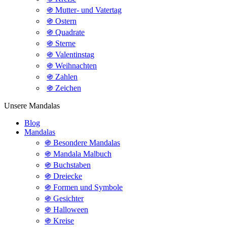
֍ Mutter- und Vatertag
֍ Ostern
֍ Quadrate
֍ Sterne
֍ Valentinstag
֍ Weihnachten
֍ Zahlen
֍ Zeichen
Unsere Mandalas
Blog
Mandalas
֍ Besondere Mandalas
֍ Mandala Malbuch
֍ Buchstaben
֍ Dreiecke
֍ Formen und Symbole
֍ Gesichter
֍ Halloween
֍ Kreise