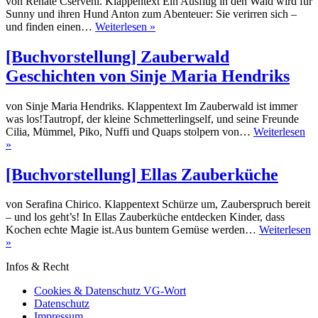
von Renate Cserveni. Klappentext Ein Ausflug in den Wald wird für
Sunny und ihren Hund Anton zum Abenteuer: Sie verirren sich –
[Buchvorstellung]
und finden einen…
Weiterlesen »
Anton:
Der
[Buchvorstellung] Zauberwald
Suchhund
Geschichten von Sinje Maria Hendriks
von Sinje Maria Hendriks. Klappentext Im Zauberwald ist immer
was los!Tautropf, der kleine Schmetterlingself, und seine Freunde
Cilia, Mümmel, Piko, Nuffi und Quaps stolpern von…
Weiterlesen
[Buchvorstellung]
»
Zauberwald
Geschichten
[Buchvorstellung] Ellas Zauberküche
von
Sinje
von Serafina Chirico. Klappentext Schürze um, Zauberspruch bereit
Maria
– und los geht’s! In Ellas Zauberküche entdecken Kinder, dass
Hendriks
Kochen echte Magie ist.Aus buntem Gemüse werden…
Weiterlesen
[Buchvorstellung]
»
Ellas
Infos & Recht
Zauberküche
Cookies & Datenschutz VG-Wort
Datenschutz
Impressum