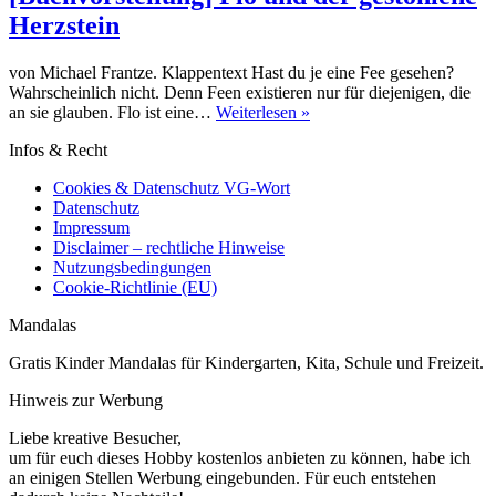
Herzstein
von Michael Frantze. Klappentext Hast du je eine Fee gesehen?
Wahrscheinlich nicht. Denn Feen existieren nur für diejenigen, die
[Buchvorstellung]
an sie glauben. Flo ist eine…
Weiterlesen »
Flo
Infos & Recht
und
der
Cookies & Datenschutz VG-Wort
gestohlene
Datenschutz
Herzstein
Impressum
Disclaimer – rechtliche Hinweise
Nutzungsbedingungen
Cookie-Richtlinie (EU)
Mandalas
Gratis Kinder Mandalas für Kindergarten, Kita, Schule und Freizeit.
Hinweis zur Werbung
Liebe kreative Besucher,
um für euch dieses Hobby kostenlos anbieten zu können, habe ich
an einigen Stellen Werbung eingebunden. Für euch entstehen