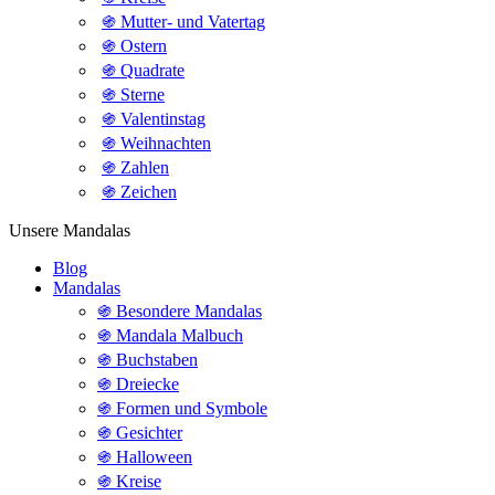
֍ Mutter- und Vatertag
֍ Ostern
֍ Quadrate
֍ Sterne
֍ Valentinstag
֍ Weihnachten
֍ Zahlen
֍ Zeichen
Unsere Mandalas
Blog
Mandalas
֍ Besondere Mandalas
֍ Mandala Malbuch
֍ Buchstaben
֍ Dreiecke
֍ Formen und Symbole
֍ Gesichter
֍ Halloween
֍ Kreise