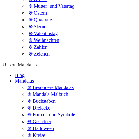
֍ Mutter- und Vatertag
֍ Ostern
֍ Quadrate
֍ Sterne
֍ Valentinstag
֍ Weihnachten
֍ Zahlen
֍ Zeichen
Unsere Mandalas
Blog
Mandalas
֍ Besondere Mandalas
֍ Mandala Malbuch
֍ Buchstaben
֍ Dreiecke
֍ Formen und Symbole
֍ Gesichter
֍ Halloween
֍ Kreise