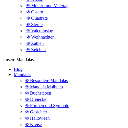
֍ Mutter- und Vatertag
֍ Ostern
֍ Quadrate
֍ Sterne
֍ Valentinstag
֍ Weihnachten
֍ Zahlen
֍ Zeichen
Unsere Mandalas
Blog
Mandalas
֍ Besondere Mandalas
֍ Mandala Malbuch
֍ Buchstaben
֍ Dreiecke
֍ Formen und Symbole
֍ Gesichter
֍ Halloween
֍ Kreise