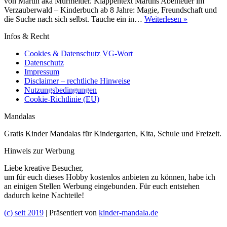
von Martin aka Murmeltier. Klappentext Martins Abenteuer im
Verzauberwald – Kinderbuch ab 8 Jahre: Magie, Freundschaft und
[Buchvorste
die Suche nach sich selbst. Tauche ein in…
Weiterlesen »
Magisches
Infos & Recht
Murmeltier
Cookies & Datenschutz VG-Wort
Datenschutz
Impressum
Disclaimer – rechtliche Hinweise
Nutzungsbedingungen
Cookie-Richtlinie (EU)
Mandalas
Gratis Kinder Mandalas für Kindergarten, Kita, Schule und Freizeit.
Hinweis zur Werbung
Liebe kreative Besucher,
um für euch dieses Hobby kostenlos anbieten zu können, habe ich
an einigen Stellen Werbung eingebunden. Für euch entstehen
dadurch keine Nachteile!
(c) seit 2019
| Präsentiert von
kinder-mandala.de