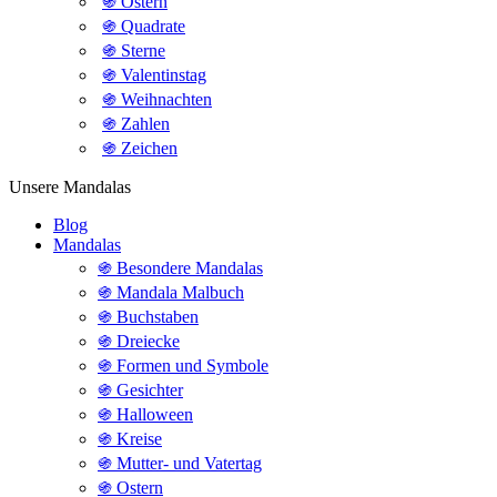
֍ Ostern
֍ Quadrate
֍ Sterne
֍ Valentinstag
֍ Weihnachten
֍ Zahlen
֍ Zeichen
Unsere Mandalas
Blog
Mandalas
֍ Besondere Mandalas
֍ Mandala Malbuch
֍ Buchstaben
֍ Dreiecke
֍ Formen und Symbole
֍ Gesichter
֍ Halloween
֍ Kreise
֍ Mutter- und Vatertag
֍ Ostern