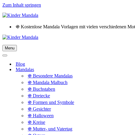
Zum Inhalt springen
֍ Kostenlose Mandala Vorlagen mit vielen verschiedenen M
Menu
Navigationsmenü
Navigationsmenü
Blog
Mandalas
֍ Besondere Mandalas
֍ Mandala Malbuch
֍ Buchstaben
֍ Dreiecke
֍ Formen und Symbole
֍ Gesichter
֍ Halloween
֍ Kreise
֍ Mutter- und Vatertag