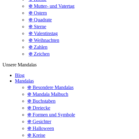
֍ Mutter- und Vatertag
֍ Ostern
֍ Quadrate
֍ Sterne
֍ Valentinstag
֍ Weihnachten
֍ Zahlen
֍ Zeichen
Unsere Mandalas
Blog
Mandalas
֍ Besondere Mandalas
֍ Mandala Malbuch
֍ Buchstaben
֍ Dreiecke
֍ Formen und Symbole
֍ Gesichter
֍ Halloween
֍ Kreise