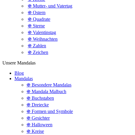
֍ Mutter- und Vatertag
֍ Ostern
֍ Quadrate
֍ Sterne
֍ Valentinstag
֍ Weihnachten
֍ Zahlen
֍ Zeichen
Unsere Mandalas
Blog
Mandalas
֍ Besondere Mandalas
֍ Mandala Malbuch
֍ Buchstaben
֍ Dreiecke
֍ Formen und Symbole
֍ Gesichter
֍ Halloween
֍ Kreise