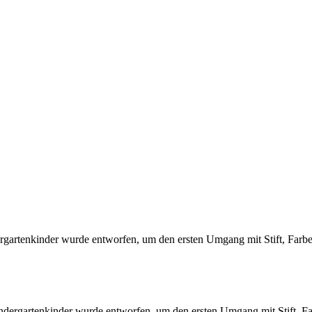
rtenkinder wurde entworfen, um den ersten Umgang mit Stift, Farb
ergartenkinder wurde entworfen, um den ersten Umgang mit Stift, F