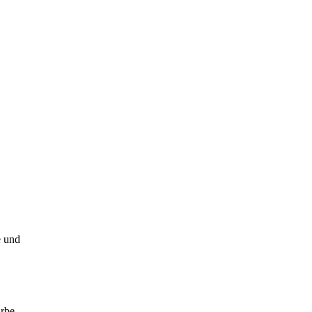
e und
arbe