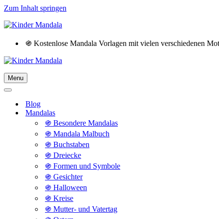
Zum Inhalt springen
֍ Kostenlose Mandala Vorlagen mit vielen verschiedenen M
Menu
Navigationsmenü
Navigationsmenü
Blog
Mandalas
֍ Besondere Mandalas
֍ Mandala Malbuch
֍ Buchstaben
֍ Dreiecke
֍ Formen und Symbole
֍ Gesichter
֍ Halloween
֍ Kreise
֍ Mutter- und Vatertag