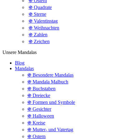
֍ Ostern
֍ Quadrate
֍ Sterne
֍ Valentinstag
֍ Weihnachten
֍ Zahlen
֍ Zeichen
Unsere Mandalas
Blog
Mandalas
֍ Besondere Mandalas
֍ Mandala Malbuch
֍ Buchstaben
֍ Dreiecke
֍ Formen und Symbole
֍ Gesichter
֍ Halloween
֍ Kreise
֍ Mutter- und Vatertag
֍ Ostern