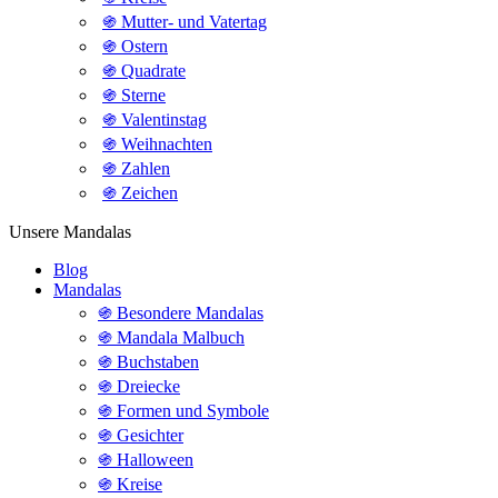
֍ Mutter- und Vatertag
֍ Ostern
֍ Quadrate
֍ Sterne
֍ Valentinstag
֍ Weihnachten
֍ Zahlen
֍ Zeichen
Unsere Mandalas
Blog
Mandalas
֍ Besondere Mandalas
֍ Mandala Malbuch
֍ Buchstaben
֍ Dreiecke
֍ Formen und Symbole
֍ Gesichter
֍ Halloween
֍ Kreise