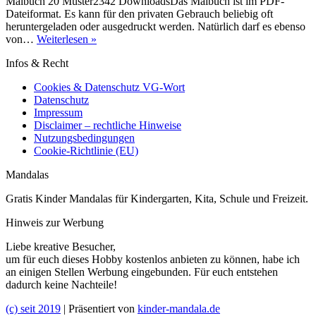
Malbuch 20 Muster2342 DownloadsDas Malbuch ist im PDF-
Dateiformat. Es kann für den privaten Gebrauch beliebig oft
heruntergeladen oder ausgedruckt werden. Natürlich darf es ebenso
Malbuch
von…
Weiterlesen »
20
Infos & Recht
Muster
Cookies & Datenschutz VG-Wort
Datenschutz
Impressum
Disclaimer – rechtliche Hinweise
Nutzungsbedingungen
Cookie-Richtlinie (EU)
Mandalas
Gratis Kinder Mandalas für Kindergarten, Kita, Schule und Freizeit.
Hinweis zur Werbung
Liebe kreative Besucher,
um für euch dieses Hobby kostenlos anbieten zu können, habe ich
an einigen Stellen Werbung eingebunden. Für euch entstehen
dadurch keine Nachteile!
(c) seit 2019
| Präsentiert von
kinder-mandala.de