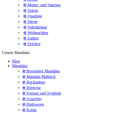
֍ Mutter- und Vatertag
֍ Ostern
֍ Quadrate
֍ Sterne
֍ Valentinstag
֍ Weihnachten
֍ Zahlen
֍ Zeichen
Unsere Mandalas
Blog
Mandalas
֍ Besondere Mandalas
֍ Mandala Malbuch
֍ Buchstaben
֍ Dreiecke
֍ Formen und Symbole
֍ Gesichter
֍ Halloween
֍ Kreise