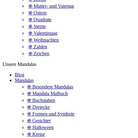
֍ Mutter- und Vatertag
֍ Ostern
֍ Quadrate
֍ Sterne
֍ Valentinstag
֍ Weihnachten
֍ Zahlen
֍ Zeichen
Unsere Mandalas
Blog
Mandalas
֍ Besondere Mandalas
֍ Mandala Malbuch
֍ Buchstaben
֍ Dreiecke
֍ Formen und Symbole
֍ Gesichter
֍ Halloween
֍ Kreise