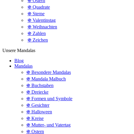
֍ Ostern
֍ Quadrate
֍ Sterne
֍ Valentinstag
֍ Weihnachten
֍ Zahlen
֍ Zeichen
Unsere Mandalas
Blog
Mandalas
֍ Besondere Mandalas
֍ Mandala Malbuch
֍ Buchstaben
֍ Dreiecke
֍ Formen und Symbole
֍ Gesichter
֍ Halloween
֍ Kreise
֍ Mutter- und Vatertag
֍ Ostern