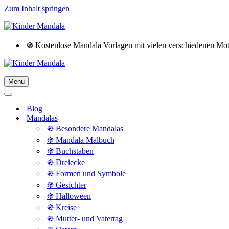
Zum Inhalt springen
֍ Kostenlose Mandala Vorlagen mit vielen verschiedenen M
Menu
Navigationsmenü
Navigationsmenü
Blog
Mandalas
֍ Besondere Mandalas
֍ Mandala Malbuch
֍ Buchstaben
֍ Dreiecke
֍ Formen und Symbole
֍ Gesichter
֍ Halloween
֍ Kreise
֍ Mutter- und Vatertag