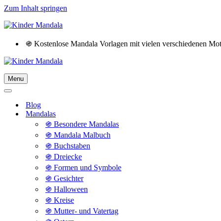
Zum Inhalt springen
֍ Kostenlose Mandala Vorlagen mit vielen verschiedenen M
Menu
Navigationsmenü
Navigationsmenü
Blog
Mandalas
֍ Besondere Mandalas
֍ Mandala Malbuch
֍ Buchstaben
֍ Dreiecke
֍ Formen und Symbole
֍ Gesichter
֍ Halloween
֍ Kreise
֍ Mutter- und Vatertag