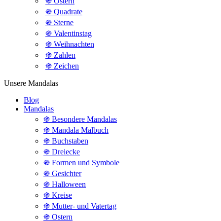
֍ Ostern
֍ Quadrate
֍ Sterne
֍ Valentinstag
֍ Weihnachten
֍ Zahlen
֍ Zeichen
Unsere Mandalas
Blog
Mandalas
֍ Besondere Mandalas
֍ Mandala Malbuch
֍ Buchstaben
֍ Dreiecke
֍ Formen und Symbole
֍ Gesichter
֍ Halloween
֍ Kreise
֍ Mutter- und Vatertag
֍ Ostern