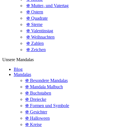
֍ Mutter- und Vatertag
֍ Ostern
֍ Quadrate
֍ Sterne
֍ Valentinstag
֍ Weihnachten
֍ Zahlen
֍ Zeichen
Unsere Mandalas
Blog
Mandalas
֍ Besondere Mandalas
֍ Mandala Malbuch
֍ Buchstaben
֍ Dreiecke
֍ Formen und Symbole
֍ Gesichter
֍ Halloween
֍ Kreise