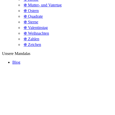
֍ Mutter- und Vatertag
֍ Ostern
֍ Quadrate
֍ Sterne
֍ Valentinstag
֍ Weihnachten
֍ Zahlen
֍ Zeichen
Unsere Mandalas
Blog