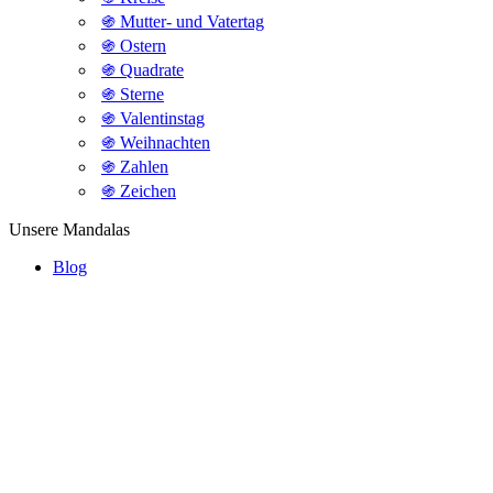
֍ Mutter- und Vatertag
֍ Ostern
֍ Quadrate
֍ Sterne
֍ Valentinstag
֍ Weihnachten
֍ Zahlen
֍ Zeichen
Unsere Mandalas
Blog