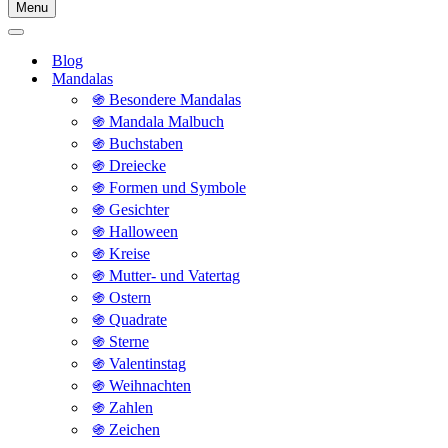
Menu
Navigationsmenü
Navigationsmenü
Blog
Mandalas
֍ Besondere Mandalas
֍ Mandala Malbuch
֍ Buchstaben
֍ Dreiecke
֍ Formen und Symbole
֍ Gesichter
֍ Halloween
֍ Kreise
֍ Mutter- und Vatertag
֍ Ostern
֍ Quadrate
֍ Sterne
֍ Valentinstag
֍ Weihnachten
֍ Zahlen
֍ Zeichen