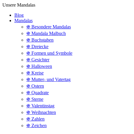
Unsere Mandalas
Blog
Mandalas
֍ Besondere Mandalas
֍ Mandala Malbuch
֍ Buchstaben
֍ Dreiecke
֍ Formen und Symbole
֍ Gesichter
֍ Halloween
֍ Kreise
֍ Mutter- und Vatertag
֍ Ostern
֍ Quadrate
֍ Sterne
֍ Valentinstag
֍ Weihnachten
֍ Zahlen
֍ Zeichen