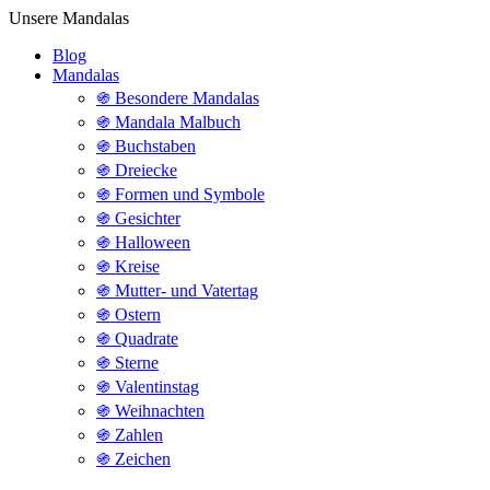
Unsere Mandalas
Blog
Mandalas
֍ Besondere Mandalas
֍ Mandala Malbuch
֍ Buchstaben
֍ Dreiecke
֍ Formen und Symbole
֍ Gesichter
֍ Halloween
֍ Kreise
֍ Mutter- und Vatertag
֍ Ostern
֍ Quadrate
֍ Sterne
֍ Valentinstag
֍ Weihnachten
֍ Zahlen
֍ Zeichen