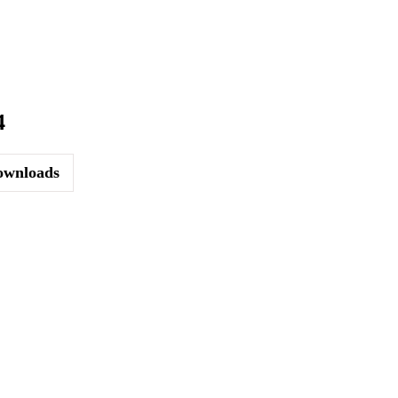
4
wnloads