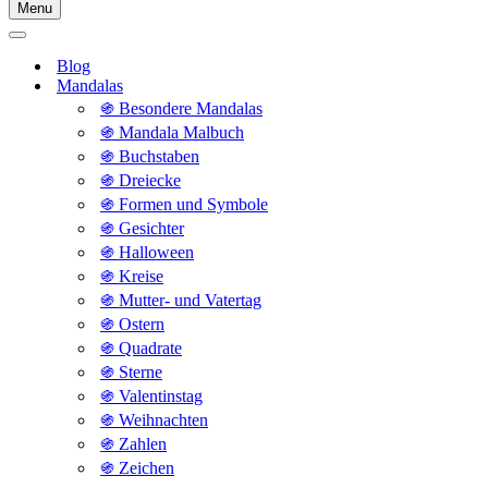
Menu
Navigationsmenü
Navigationsmenü
Blog
Mandalas
֍ Besondere Mandalas
֍ Mandala Malbuch
֍ Buchstaben
֍ Dreiecke
֍ Formen und Symbole
֍ Gesichter
֍ Halloween
֍ Kreise
֍ Mutter- und Vatertag
֍ Ostern
֍ Quadrate
֍ Sterne
֍ Valentinstag
֍ Weihnachten
֍ Zahlen
֍ Zeichen