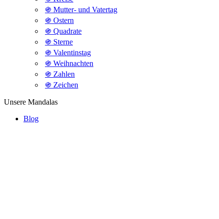
֍ Mutter- und Vatertag
֍ Ostern
֍ Quadrate
֍ Sterne
֍ Valentinstag
֍ Weihnachten
֍ Zahlen
֍ Zeichen
Unsere Mandalas
Blog