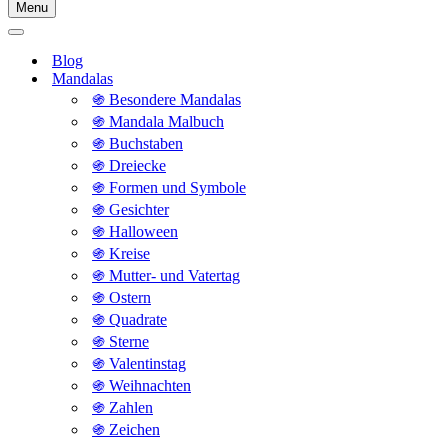
Menu
Navigationsmenü
Navigationsmenü
Blog
Mandalas
֍ Besondere Mandalas
֍ Mandala Malbuch
֍ Buchstaben
֍ Dreiecke
֍ Formen und Symbole
֍ Gesichter
֍ Halloween
֍ Kreise
֍ Mutter- und Vatertag
֍ Ostern
֍ Quadrate
֍ Sterne
֍ Valentinstag
֍ Weihnachten
֍ Zahlen
֍ Zeichen