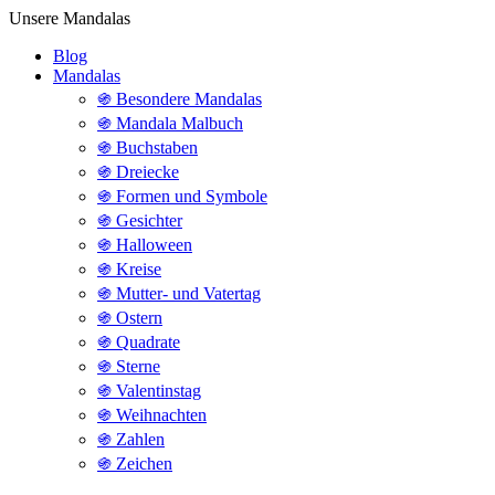
Unsere Mandalas
Blog
Mandalas
֍ Besondere Mandalas
֍ Mandala Malbuch
֍ Buchstaben
֍ Dreiecke
֍ Formen und Symbole
֍ Gesichter
֍ Halloween
֍ Kreise
֍ Mutter- und Vatertag
֍ Ostern
֍ Quadrate
֍ Sterne
֍ Valentinstag
֍ Weihnachten
֍ Zahlen
֍ Zeichen