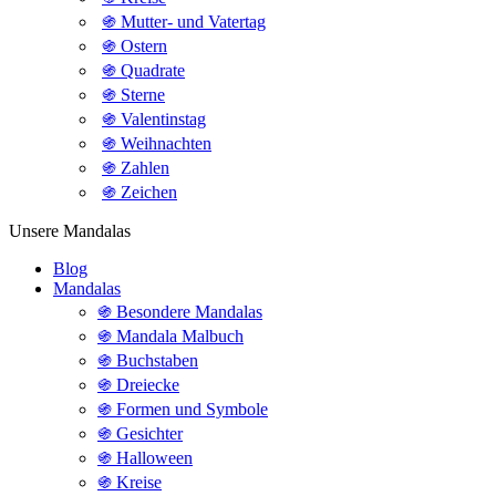
֍ Mutter- und Vatertag
֍ Ostern
֍ Quadrate
֍ Sterne
֍ Valentinstag
֍ Weihnachten
֍ Zahlen
֍ Zeichen
Unsere Mandalas
Blog
Mandalas
֍ Besondere Mandalas
֍ Mandala Malbuch
֍ Buchstaben
֍ Dreiecke
֍ Formen und Symbole
֍ Gesichter
֍ Halloween
֍ Kreise