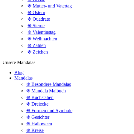
֍ Mutter- und Vatertag
֍ Ostern
֍ Quadrate
֍ Sterne
֍ Valentinstag
֍ Weihnachten
֍ Zahlen
֍ Zeichen
Unsere Mandalas
Blog
Mandalas
֍ Besondere Mandalas
֍ Mandala Malbuch
֍ Buchstaben
֍ Dreiecke
֍ Formen und Symbole
֍ Gesichter
֍ Halloween
֍ Kreise